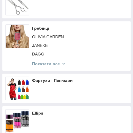
Гребінці
OLIVIA GARDEN
JANEKE
DAGG
SPL
Показати все
Global Fashion
SALON
Фартухи і Пенюари
Розчіски Різне
Tangle Teezer
Ellips