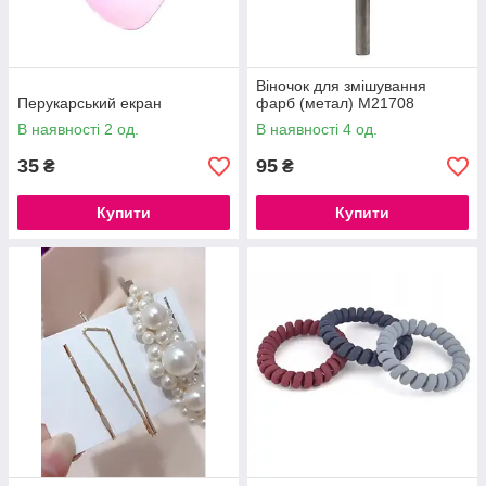
Віночок для змішування
Перукарський екран
фарб (метал) М21708
В наявності 2 од.
В наявності 4 од.
35
95
₴
₴
Купити
Купити