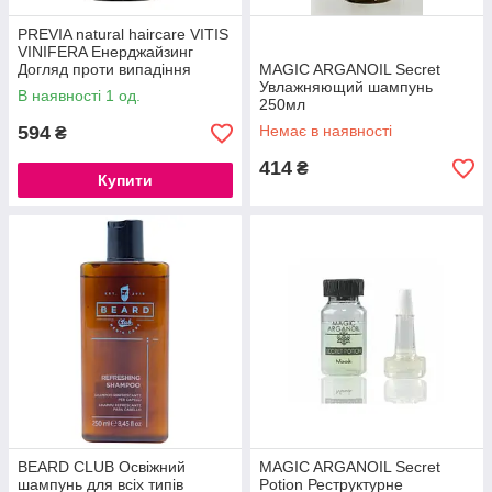
PREVIA natural haircare VITIS
VINIFERA Енерджайзинг
Догляд проти випадіння
MAGIC ARGANOIL Secret
100мл
Увлажняющий шампунь
В наявності 1 од.
250мл
594
Немає в наявності
₴
414
₴
Купити
BEARD CLUB Освіжний
MAGIC ARGANOIL Secret
шампунь для всіх типів
Potion Реструктурне