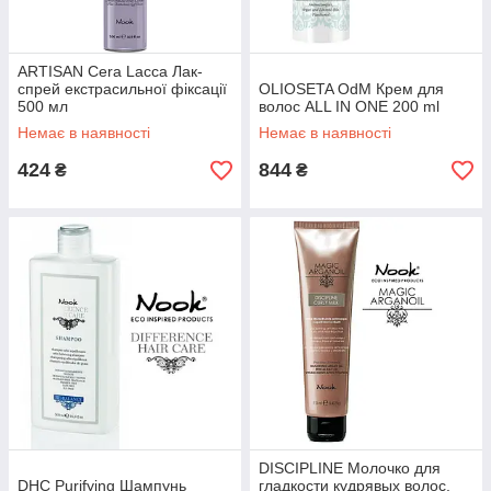
ARTISAN Cera Lacca Лак-
спрей екстрасильної фіксації
OLIOSETA OdM Крем для
500 мл
волос ALL IN ONE 200 ml
Немає в наявності
Немає в наявності
424
844
₴
₴
DISCIPLINE Молочко для
DHC Purifying Шампунь
гладкости кудрявых волос,