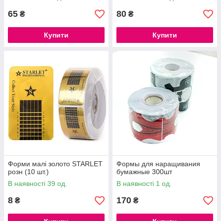
65
80
₴
₴
Купити
Купити
Форми малі золото STARLET
Формы для наращивания
розн (10 шт.)
бумажные 300шт
В наявності 39 од.
В наявності 1 од.
8
170
₴
₴