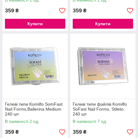
В наявності 1 од.
В наявності 1 од.
359
359
₴
₴
Купити
Купити
Гелеві типи Komilfo SomFast
Гелеві типи файлів Komilfo
Nail Forms,Ballerina Medium
SoFast Nail Forms, Stileto.
240 шт
240 шт
В наявності 2 од.
В наявності 7 од.
359
359
₴
₴