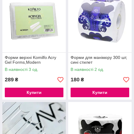
Форми верхні Komilfo Acry
Форми для манікюру 300 шт,
Gel Forms,Modern
сині стилет
В наявності 3 од.
В наявності 2 од.
289
180
₴
₴
Купити
Купити