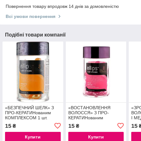
Повернення товару впродовж 14 днів за домовленістю
Всі умови повернення
Подібні товари компанії
«БЕЗПЕЧНИЙ ШЕЛК» З
«ВОСТАНОВЛЕННЯ
«ЗР
ПРО-КЕРАТИНованим
ВОЛОССЯ» З ПРО-
ВОЛ
КОМПЛЕКСОМ 1 шт.
КЕРАТИНованим
І МЕ
КОМПЛЕКСОМ 1 шт.
15
15
15
₴
₴
Купити
Купити