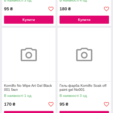
В наявності 3 од.
В наявності 4 од.
95
180
₴
₴
Купити
Купити
Komilfo No Wipe Art Gel Black
Гель-фарба Komilfo Soak off
001 5мл
paint gel No001
В наявності 1 од.
В наявності 3 од.
170
95
₴
₴