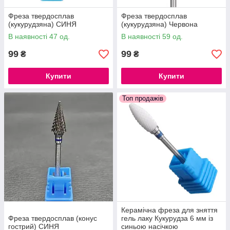
Фреза твердосплав
Фреза твердосплав
(кукурудзяна) СИНЯ
(кукурудзяна) Червона
В наявності 47 од.
В наявності 59 од.
99
99
₴
₴
Купити
Купити
Топ продажів
Керамічна фреза для зняття
Фреза твердосплав (конус
гель лаку Кукурудза 6 мм із
гострий) СИНЯ
синьою насічкою