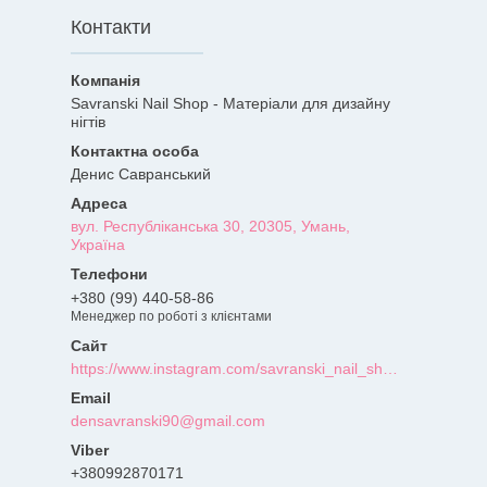
Контакти
Savranski Nail Shop - Матеріали для дизайну
нігтів
Денис Савранський
вул. Республіканська 30, 20305, Умань,
Україна
+380 (99) 440-58-86
Менеджер по роботі з клієнтами
https://www.instagram.com/savranski_nail_shop/?hl=uk
densavranski90@gmail.com
+380992870171