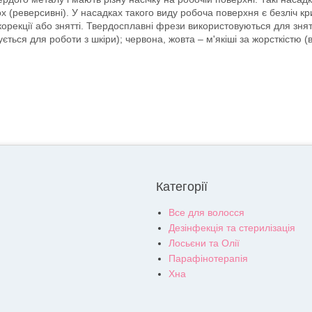
ох (реверсивні). У насадках такого виду робоча поверхня є безліч кр
 корекції або знятті. Твердосплавні фрези використовуються для зня
ється для роботи з шкіри); червона, жовта – м'якіші за жорсткістю (
Категорії
Все для волосся
Дезінфекція та стерилізація
Лосьєни та Олії
Парафінотерапія
Хна