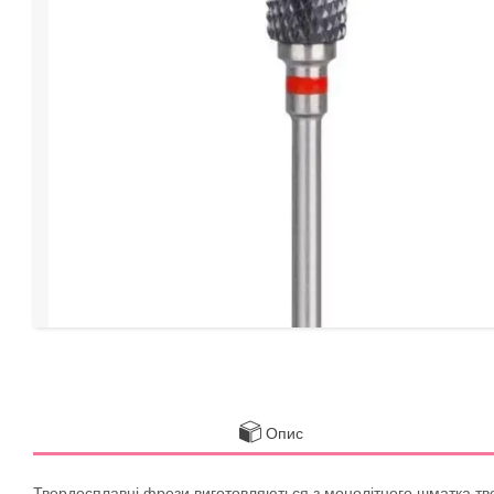
Опис
Твердосплавні фрези виготовляються з монолітного шматка твер