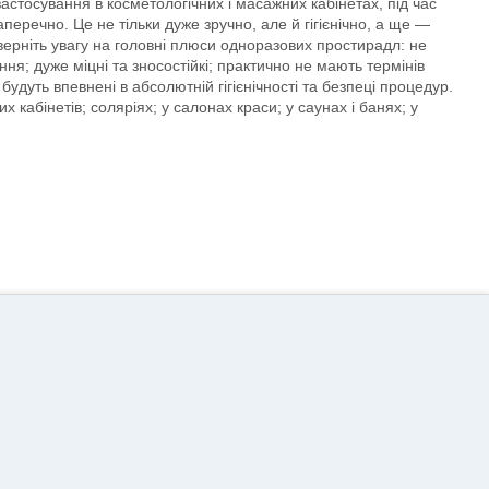
астосування в косметологічних і масажних кабінетах, під час
еречно. Це не тільки дуже зручно, але й гігієнічно, а ще —
верніть увагу на головні плюси одноразових простирадл: не
я; дуже міцні та зносостійкі; практично не мають термінів
удуть впевнені в абсолютній гігієнічності та безпеці процедур.
абінетів; соляріях; у салонах краси; у саунах і банях; у