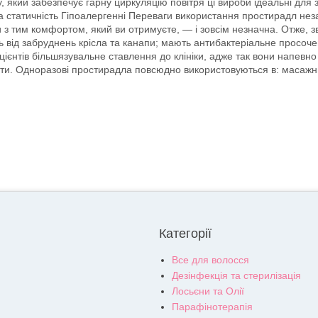
який забезпечує гарну циркуляцію повітря ці вироби ідеальні для з
 статичність Гіпоалергенні Переваги використання простирадл незап
и з тим комфортом, який ви отримуєте, — і зовсім незначна. Отже, з
ід забруднень крісла та канапи; мають антибактеріальне просоченн
єнтів більшязувальне ставлення до клініки, адже так вони напевно б
и. Одноразові простирадла повсюдно використовуються в: масажних к
Категорії
Все для волосся
Дезінфекція та стерилізація
Лосьєни та Олії
Парафінотерапія