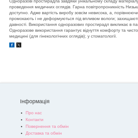
Одноразові простирадла завдяки унікальному складу матеріалу, 
проведення медичних оглядів. Гарна повітропроникність Низька
доступно. Адже вартість виробу зовсім невисока, а, порівнююч
промокають і не деформуються під впливом вологи; захищають в
давності. Використання одноразових простирадл викликає в паці
Одноразове використання гарантує відчуття комфорту та чистот
медицині (для гінекологічних оглядів); у стоматології.
Інформація
Про нас
Контакти
Повернення та обмін
Доставка та обмін