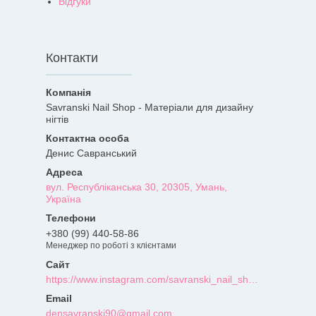
Відгуки
Контакти
Savranski Nail Shop - Матеріали для дизайну
нігтів
Денис Савранський
вул. Республіканська 30, 20305, Умань,
Україна
+380 (99) 440-58-86
Менеджер по роботі з клієнтами
https://www.instagram.com/savranski_nail_shop/?hl=uk
densavranski90@gmail.com