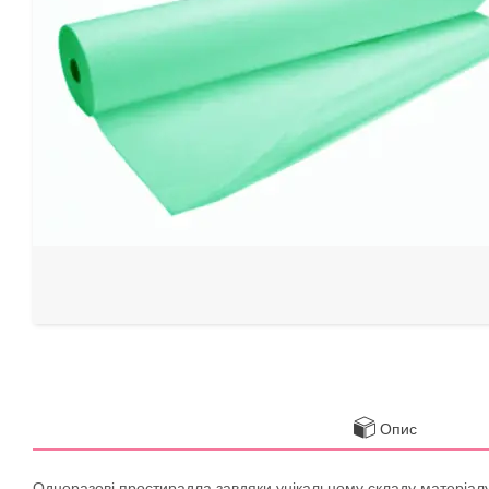
Опис
Одноразові простирадла завдяки унікальному складу матеріалу, 