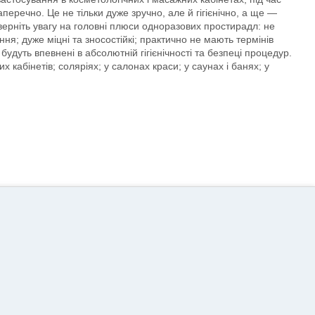
еречно. Це не тільки дуже зручно, але й гігієнічно, а ще —
верніть увагу на головні плюси одноразових простирадл: не
я; дуже міцні та зносостійкі; практично не мають термінів
удуть впевнені в абсолютній гігієнічності та безпеці процедур.
абінетів; соляріях; у салонах краси; у саунах і банях; у