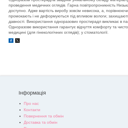
проведення медичних оглядів. Гарна повітропроникність Низька
доступно. Адже вартість виробу зовсім невисока, а, порівнююч
промокають і не деформуються під впливом вологи; захищають в
давності. Використання одноразових простирадл викликає в паці
Одноразове використання гарантує відчуття комфорту та чистот
медицині (для гінекологічних оглядів); у стоматології.
Інформація
Про нас
Контакти
Повернення та обмін
Доставка та обмін