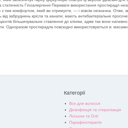
 статичність Гіпоалергенні Переваги використання простирадл незап
и з тим комфортом, який ви отримуєте, — і зовсім незначна. Отже, з
ід забруднень крісла та канапи; мають антибактеріальне просоченн
єнтів більшязувальне ставлення до клініки, адже так вони напевно б
и. Одноразові простирадла повсюдно використовуються в: масажних к
Категорії
Все для волосся
Дезінфекція та стерилізація
Лосьєни та Олії
Парафінотерапія