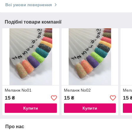
Всі умови повернення
Подібні товари компанії
Меланж No01
Меланж No02
Мел
15
15
15
₴
₴
Купити
Купити
Про нас