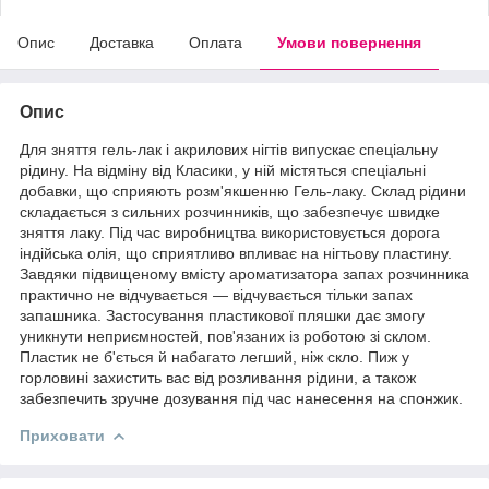
Опис
Доставка
Оплата
Умови повернення
Опис
Для зняття гель-лак і акрилових нігтів випускає спеціальну
рідину. На відміну від Класики, у ній містяться спеціальні
добавки, що сприяють розм'якшенню Гель-лаку. Склад рідини
складається з сильних розчинників, що забезпечує швидке
зняття лаку. Під час виробництва використовується дорога
індійська олія, що сприятливо впливає на нігтьову пластину.
Завдяки підвищеному вмісту ароматизатора запах розчинника
практично не відчувається — відчувається тільки запах
запашника. Застосування пластикової пляшки дає змогу
уникнути неприємностей, пов'язаних із роботою зі склом.
Пластик не б'ється й набагато легший, ніж скло. Пиж у
горловині захистить вас від розливання рідини, а також
забезпечить зручне дозування під час нанесення на спонжик.
Приховати