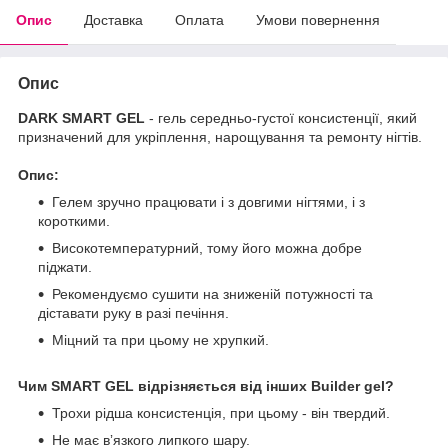
Опис
Доставка
Оплата
Умови повернення
Опис
DARK SMART GEL
- гель середньо-густої консистенції, який
призначений для укріплення, нарощування та ремонту нігтів.
Опис:
Гелем зручно працювати і з довгими нігтями, і з
короткими.
Високотемпературний, тому його можна добре
піджати.
Рекомендуємо сушити на зниженій потужності та
діставати руку в разі печіння.
Міцний та при цьому не хрупкий.
Чим SMART GEL відрізняється від інших Builder gel?
Трохи рідша консистенція, при цьому - він твердий.
Не має вʼязкого липкого шару.