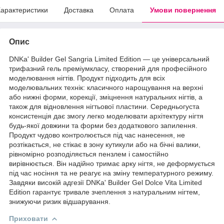
арактеристики
Доставка
Оплата
Умови повернення
Опис
DNKa' Builder Gel Sangria Limited Edition — це універсальний
трифазний гель преміумкласу, створений для професійного
моделювання нігтів. Продукт підходить для всіх
моделювальних технік: класичного нарощування на верхні
або нижні форми, корекції, зміцнення натуральних нігтів, а
також для відновлення нігтьової пластини. Середньогуста
консистенція дає змогу легко моделювати архітектуру нігтя
будь-якої довжини та форми без додаткового запилення.
Продукт чудово контролюється під час нанесення, не
розтікається, не стікає в зону кутикули або на бічні валики,
рівномірно розподіляється пензлем і самостійно
вирівнюється. Він надійно тримає арку нігтя, не деформується
під час носіння та не реагує на зміну температурного режиму.
Завдяки високій адгезії DNKa' Builder Gel Dolce Vita Limited
Edition гарантує тривале зчеплення з натуральним нігтем,
знижуючи ризик відшарування.
Приховати