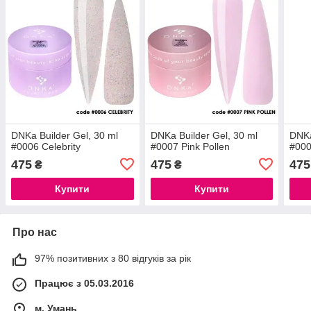
DNKa Builder Gel, 30 ml
DNKa Builder Gel, 30 ml
DNKa
#0006 Celebrity
#0007 Pink Pollen
#000
475
475
475
₴
₴
Купити
Купити
Про нас
97% позитивних з 80 відгуків за рік
Працює з 05.03.2016
м. Умань