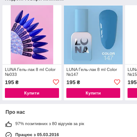
LUNA Гель-лак 8 ml Color
LUNA Гель-лак 8 ml Color
LUNA
№033
№147
№15
195
195
195
₴
₴
Купити
Купити
Про нас
97% позитивних з 80 відгуків за рік
Працює з 05.03.2016