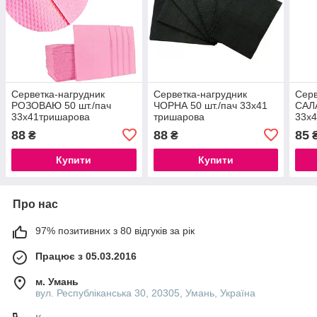
Серветка-нагрудник
Серветка-нагрудник
Серв
РОЗОВАЮ 50 шт./пач
ЧОРНА 50 шт./пач 33х41
САЛА
33х41тришарова
тришарова
33х4
88
88
85
₴
₴
Купити
Купити
Про нас
97% позитивних з 80 відгуків за рік
Працює з 05.03.2016
м. Умань
вул. Республіканська 30, 20305, Умань, Україна