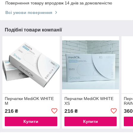
Повернення товару впродовж 14 днів за домовленістю
Всі умови повернення
Подібні товари компанії
Перчатки MediOK WHITE
Перчатки MediOK WHITE
Пер
M
XS
RAI
216
216
360
₴
₴
Купити
Купити