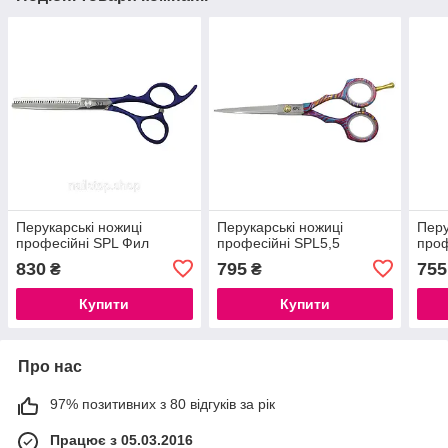
Перукарські ножиці
Перукарські ножиці
Перу
професійні SPL Фил
професійні SPL5,5
проф
830
795
755
₴
₴
Купити
Купити
Про нас
97% позитивних з 80 відгуків за рік
Працює з 05.03.2016