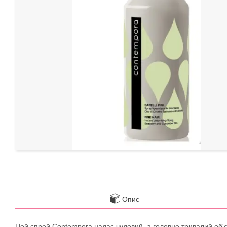
Опис
Цей спрей Contempora надає чудовий, а головне тривалий об'єм