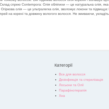
 Склад спрею Contempora: Олія обліпихи — це натуральна олія, яка
. Огіркова олія — це ультралегка олія, зволожує локони та підвищує
рей на корені та довжину вологого волосся. Не змиваючи, укладіть ї
Категорії
Все для волосся
Дезінфекція та стерилізація
Лосьєни та Олії
Парафінотерапія
Хна