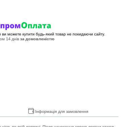
ер ви можете купити будь-який товар не покидаючи сайту.
ом 14 днів
за домовленістю
Інформація для замовлення
ьність по всій довжині. Після нанесення спрею локони стають