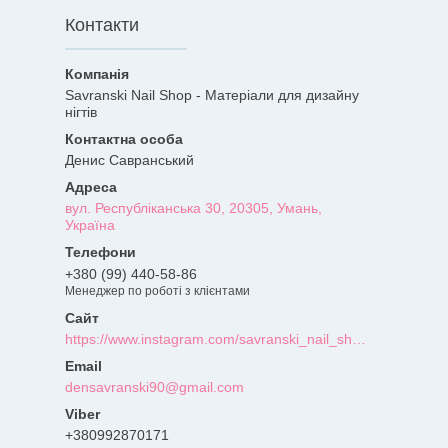
Контакти
Savranski Nail Shop - Матеріали для дизайну
нігтів
Денис Савранський
вул. Республіканська 30, 20305, Умань,
Україна
+380 (99) 440-58-86
Менеджер по роботі з клієнтами
https://www.instagram.com/savranski_nail_shop/?hl=uk
densavranski90@gmail.com
+380992870171