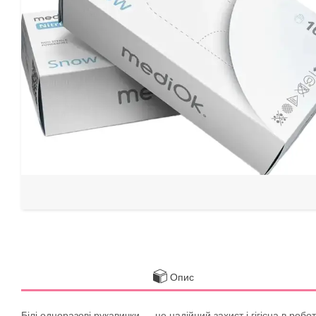
Опис
Білі одноразові рукавички — це надійний захист і гігієна в ро