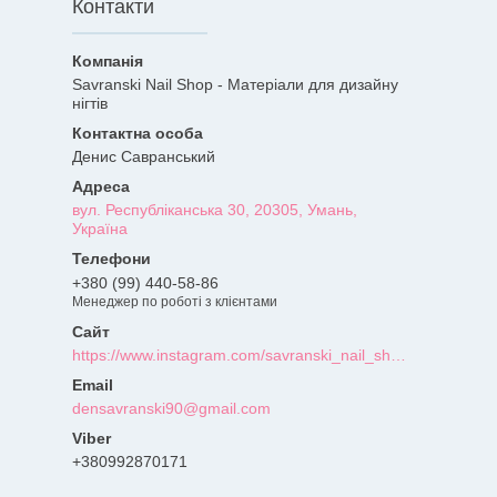
Контакти
Savranski Nail Shop - Матеріали для дизайну
нігтів
Денис Савранський
вул. Республіканська 30, 20305, Умань,
Україна
+380 (99) 440-58-86
Менеджер по роботі з клієнтами
https://www.instagram.com/savranski_nail_shop/?hl=uk
densavranski90@gmail.com
+380992870171