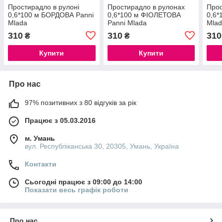
Простирадло в рулоні
Простирадло в рулонах
Прос
0,6*100 м БОРДОВА Panni
0,6*100 м ФІОЛЕТОВА
0,6*
Mlada
Panni Mlada
Mla
310
310
310
₴
₴
Купити
Купити
Про нас
97% позитивних з 80 відгуків за рік
Працює з 05.03.2016
м. Умань
вул. Республіканська 30, 20305, Умань, Україна
Контакти
Сьогодні працює з 09:00 до 14:00
Показати весь графік роботи
Про нас