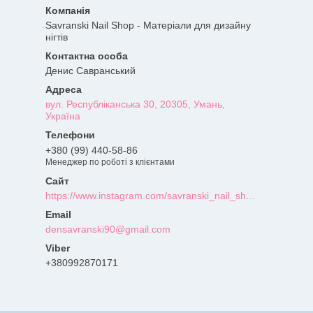
Savranski Nail Shop - Матеріали для дизайну
нігтів
Денис Савранський
вул. Республіканська 30, 20305, Умань,
Україна
+380 (99) 440-58-86
Менеджер по роботі з клієнтами
https://www.instagram.com/savranski_nail_shop/?hl=uk
densavranski90@gmail.com
+380992870171