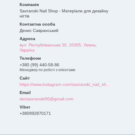
Savranski Nail Shop - Матеріали для дизайну
нігтів
Денис Савранський
вул. Республіканська 30, 20305, Умань,
Україна
+380 (99) 440-58-86
Менеджер по роботі з клієнтами
https://www.instagram.com/savranski_nail_shop/?hl=uk
densavranski90@gmail.com
+380992870171