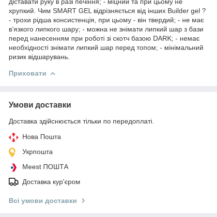
діставати руку в разі печіння; - міцний та при цьому не
хрупкий. Чим SMART GEL відрізняється від інших Builder gel ?
- трохи рідша консистенція, при цьому - він твердий; - не має
вʼязкого липкого шару; - можна не знімати липкий шар з бази
перед нанесенням при роботі зі скотч базою DARK; - немає
необхідності знімати липкий шар перед топом; - мінімальний
ризик відшарувань.
Приховати
Умови доставки
Доставка здійснюється тільки по передоплаті.
Нова Пошта
Укрпошта
Meest ПОШТА
Доставка кур'єром
Всі умови доставки