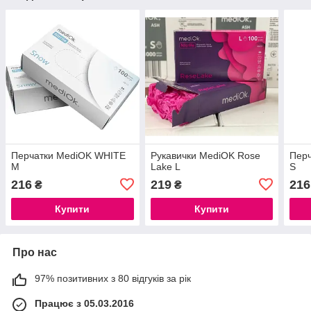
Перчатки MediOK WHITE
Рукавички MediOK Rose
Пер
M
Lake L
S
216
219
216
₴
₴
Купити
Купити
Про нас
97% позитивних з 80 відгуків за рік
Працює з 05.03.2016