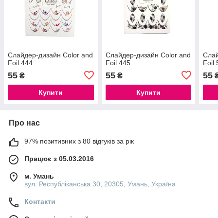
Слайдер-дизайн Color and
Слайдер-дизайн Color and
Слай
Foil 444
Foil 445
Foil
55
55
55
₴
₴
Купити
Купити
Про нас
97% позитивних з 80 відгуків за рік
Працює з 05.03.2016
м. Умань
вул. Республіканська 30, 20305, Умань, Україна
Контакти