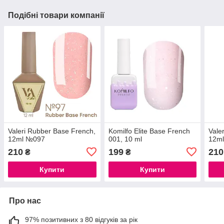
Подібні товари компанії
Valeri Rubber Base French,
Komilfo Elite Base French
Vale
12ml №097
001, 10 ml
12m
210
199
210
₴
₴
Купити
Купити
Про нас
97% позитивних з 80 відгуків за рік