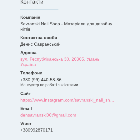
Контакти
Savranski Nail Shop - Матеріали для дизайну
нігтів
Денис Савранський
вул. Республіканська 30, 20305, Умань,
Україна
+380 (99) 440-58-86
Менеджер по роботі з клієнтами
https://www.instagram.com/savranski_nail_shop/?hl=uk
densavranski90@gmail.com
+380992870171