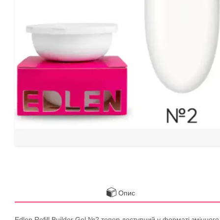
Опис
Edlen Refill Builder Gel №2 тепер доступний у форматі змінног