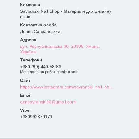
Savranski Nail Shop - Матеріали для дизайну
нігтів
Денис Савранський
вул. Республіканська 30, 20305, Умань,
Україна
+380 (99) 440-58-86
Менеджер по роботі з клієнтами
https://www.instagram.com/savranski_nail_shop/?hl=uk
densavranski90@gmail.com
+380992870171