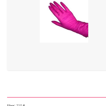
Ціна:
210 ₴