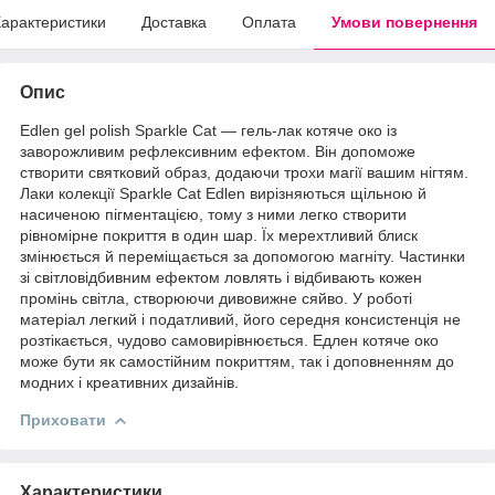
арактеристики
Доставка
Оплата
Умови повернення
Опис
Edlen gel polish Sparkle Cat — гель-лак котяче око із
заворожливим рефлексивним ефектом. Він допоможе
створити святковий образ, додаючи трохи магії вашим нігтям.
Лаки колекції Sparkle Cat Edlen вирізняються щільною й
насиченою пігментацією, тому з ними легко створити
рівномірне покриття в один шар. Їх мерехтливий блиск
змінюється й переміщається за допомогою магніту. Частинки
зі світловідбивним ефектом ловлять і відбивають кожен
промінь світла, створюючи дивовижне сяйво. У роботі
матеріал легкий і податливий, його середня консистенція не
розтікається, чудово самовирівнюється. Едлен котяче око
може бути як самостійним покриттям, так і доповненням до
модних і креативних дизайнів.
Приховати
Характеристики