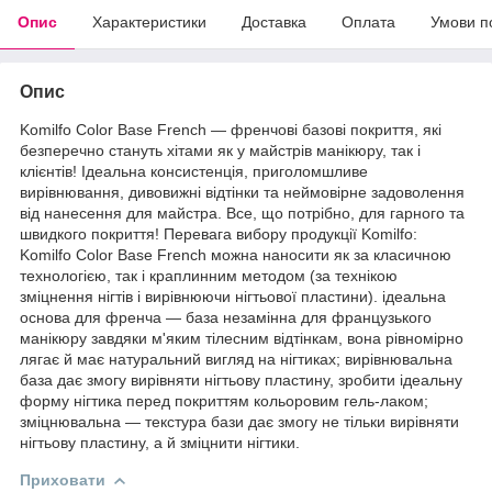
Опис
Характеристики
Доставка
Оплата
Умови п
Опис
Komilfo Color Base French — френчові базові покриття, які
безперечно стануть хітами як у майстрів манікюру, так і
клієнтів! Ідеальна консистенція, приголомшливе
вирівнювання, дивовижні відтінки та неймовірне задоволення
від нанесення для майстра. Все, що потрібно, для гарного та
швидкого покриття! Перевага вибору продукції Komilfo:
Komilfo Color Base French можна наносити як за класичною
технологією, так і краплинним методом (за технікою
зміцнення нігтів і вирівнюючи нігтьової пластини). ідеальна
основа для френча — база незамінна для французького
манікюру завдяки м'яким тілесним відтінкам, вона рівномірно
лягає й має натуральний вигляд на нігтиках; вирівнювальна
база дає змогу вирівняти нігтьову пластину, зробити ідеальну
форму нігтика перед покриттям кольоровим гель-лаком;
зміцнювальна — текстура бази дає змогу не тільки вирівняти
нігтьову пластину, а й зміцнити нігтики.
Приховати