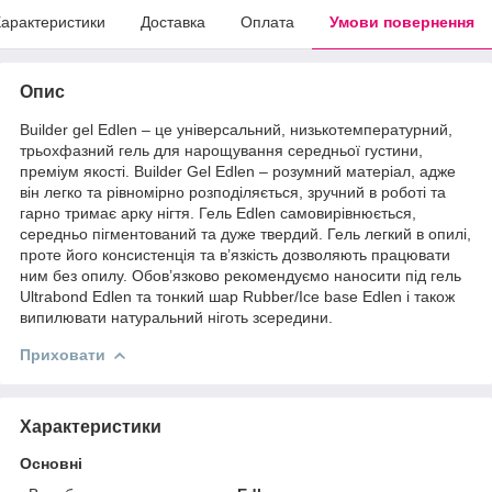
арактеристики
Доставка
Оплата
Умови повернення
Опис
Builder gel Edlen – це універсальний, низькотемпературний,
трьохфазний гель для нарощування середньої густини,
преміум якості. Builder Gel Edlen – розумний матеріал, адже
він легко та рівномірно розподіляється, зручний в роботі та
гарно тримає арку нігтя. Гель Edlen самовирівнюється,
середньо пігментований та дуже твердий. Гель легкий в опилі,
проте його консистенція та в’язкість дозволяють працювати
ним без опилу. Обов’язково рекомендуємо наносити під гель
Ultrabond Edlen та тонкий шар Rubber/Ice base Edlen і також
випилювати натуральний ніготь зсередини.
Приховати
Характеристики
Основні