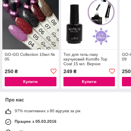
GO-GO Collection 10мл №
Топ для гель-лаку
GO-G
05
каучуковий Komilfo Top
09
Coat 15 мл. Верхнє
покриття для гель лаку з
250
249
250
₴
₴
липким шаром Фініш
Купити
Купити
Про нас
97% позитивних з 80 відгуків за рік
Працює з 05.03.2016