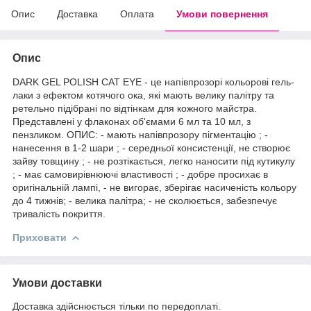
Опис
Доставка
Оплата
Умови повернення
Опис
DARK GEL POLISH CAT EYE - це напівпрозорі кольорові гель-
лаки з ефектом котячого ока, які мають велику палітру та
ретельно підібрані по відтінкам для кожного майстра.
Представлені у флаконах об'ємами 6 мл та 10 мл, з
пензликом. ОПИС: - мають напівпрозору пігментацію ; -
нанесення в 1-2 шари ; - середньої консистенції, не створює
зайву товщину ; - не розтікається, легко наносити під кутикулу
; - має самовирівнюючі властивості ; - добре просихає в
оригінальній лампі, - не вигорає, зберігає насиченість кольору
до 4 тижнів; - велика палітра; - не сколюється, забезпечує
тривалість покриття.
Приховати
Умови доставки
Доставка здійснюється тільки по передоплаті.