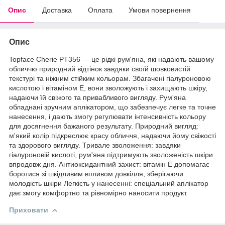
Опис
Доставка
Оплата
Умови повернення
Опис
Topface Cherie PT356 — це рідкі рум'яна, які надають вашому
обличчю природний відтінок завдяки своїй шовковистій
текстурі та ніжним стійким кольорам. Збагачені гіалуроновою
кислотою і вітаміном Е, вони зволожують і захищають шкіру,
надаючи їй свіжого та привабливого вигляду. Рум'яна
обладнані зручним аплікатором, що забезпечує легке та точне
нанесення, і дають змогу регулювати інтенсивність кольору
для досягнення бажаного результату. Природний вигляд:
м'який колір підкреслює красу обличчя, надаючи йому свіжості
та здорового вигляду. Тривале зволоження: завдяки
гіалуроновій кислоті, рум'яна підтримують зволоженість шкіри
впродовж дня. Антиоксидантний захист: вітамін Е допомагає
боротися зі шкідливим впливом довкілля, зберігаючи
молодість шкіри Легкість у нанесенні: спеціальний аплікатор
дає змогу комфортно та рівномірно наносити продукт.
Приховати