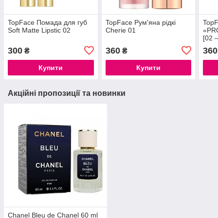
TopFace Помада для губ
TopFace Рум'яна рідкі
TopF
Soft Matte Lipstic 02
Cherie 01
«PRO
[02 
300
360
360
₴
₴
Купити
Купити
Акційні пропозиції та новинки
Chanel Bleu de Chanel 60 ml