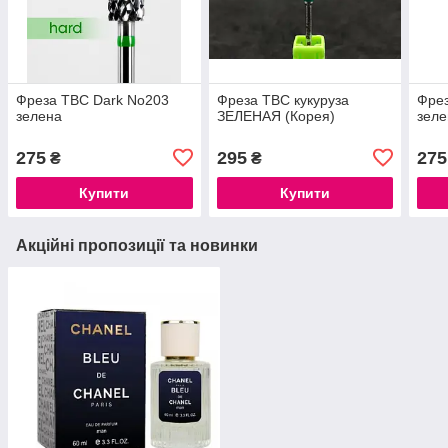
Фреза ТВС Dark No203
Фреза ТВС кукуруза
Фрез
зелена
ЗЕЛЕНАЯ (Корея)
зеле
275
295
275
₴
₴
Купити
Купити
Акційні пропозиції та новинки