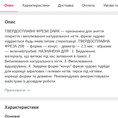
Опис
Характеристики
Доставка
Оплата
Умови п
Опис
ТВЕРДОСПЛАВНІ ФРЕЗИ DARK — призначені для зняття
покриття і випілювання натурального нігтя, фрези чудово
піддаються будь-яким типам стерилізації. ТВЕРДОСПЛАВНА
ФРЕЗА 208 : - форма — конус; - діаметр — 2,3 мм; - абразив
— зелений/грубий. НАЗНАЧЕНА ДЛЯ : 1. Видалення
матеріалу, що витікає під час запікання в лампі; 2.
Випилювання натурального нігтя; 3. Випилювання
відшарувань; 4. Завдяки формі "конус" фреза чудово підійде
для корекції акрилових і гелевих нігтів: тирси під нігтями,
корекції форми та довжини. Рекомендуємо використовувати
майстрам із досвідом роботи.
Приховати
Характеристики
Основні