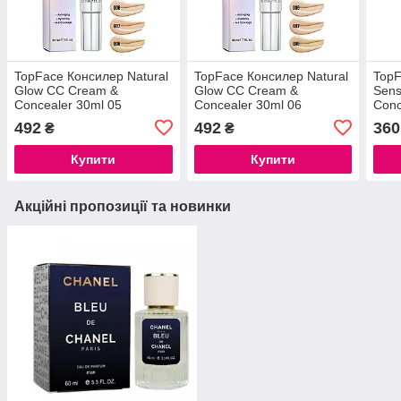
TopFace Консилер Natural
TopFace Консилер Natural
TopF
Glow CC Cream &
Glow CC Cream &
Sensi
Concealer 30ml 05
Concealer 30ml 06
Conc
492
492
360
₴
₴
Купити
Купити
Акційні пропозиції та новинки