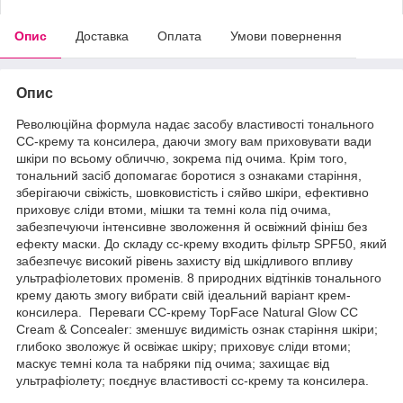
Опис
Доставка
Оплата
Умови повернення
Опис
Революційна формула надає засобу властивості тонального
СС-крему та консилера, даючи змогу вам приховувати вади
шкіри по всьому обличчю, зокрема під очима. Крім того,
тональний засіб допомагає боротися з ознаками старіння,
зберігаючи свіжість, шовковистість і сяйво шкіри, ефективно
приховує сліди втоми, мішки та темні кола під очима,
забезпечуючи інтенсивне зволоження й освіжний фініш без
ефекту маски. До складу cc-крему входить фільтр SPF50, який
забезпечує високий рівень захисту від шкідливого впливу
ультрафіолетових променів. 8 природних відтінків тонального
крему дають змогу вибрати свій ідеальний варіант крем-
консилера. Переваги СС-крему TopFace Natural Glow CC
Cream & Concealer: зменшує видимість ознак старіння шкіри;
глибоко зволожує й освіжає шкіру; приховує сліди втоми;
маскує темні кола та набряки під очима; захищає від
ультрафіолету; поєднує властивості cc-крему та консилера.