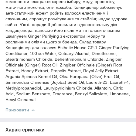
компоненти: екстракти кореня імбиру, меду, прополісу,
маточного молочка, олія жожоба. Кондиціонер забезпечує
антистатичний ефект, робить волосся еластичним і
слухняним, спрощує розчісування та стайлінг, надає здорове
сяйво. Б'юті- поради Щоб посилити відновлювальну дію
кондиціонера, наносьте його після миття голови очисним
шампунем Ginger Purifying з екстрактом імбиру та
рослинними оліями цього ж бренда. Склад товару
Кондиціонер для волосся Esthetic House CP-1 Ginger Purifying
Conditioner, 100 мл Water, Cetearyl Alcohol, Dimethicone,
Steartrimonium Chloride, Behentrimonium Chloride, Zingiber
Officinale (Ginger) Root Oil, Zingiber Officinale (Ginger) Root
Extract, Honey Extract, Propolis Extract, Royal Jelly Extract,
Argania Spinosa Kernel Oil, Olea Europaea (Olive) Fruit Oil,
Simmondsia Chinensis (Jojoba) Seed Oil, Laureth-23, Laureth-4,
Methylpropanediol, Laurylpyridinium Chloride, Allantoin, Citric
Acid, Sodium Benzoate, Fragrance, Benzyl Salicylate, Limonene,
Hexyl Cinnamal.
Приховати
Характеристики