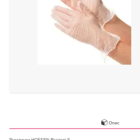
Опис
Рукавички HOFFEN Вінілові S