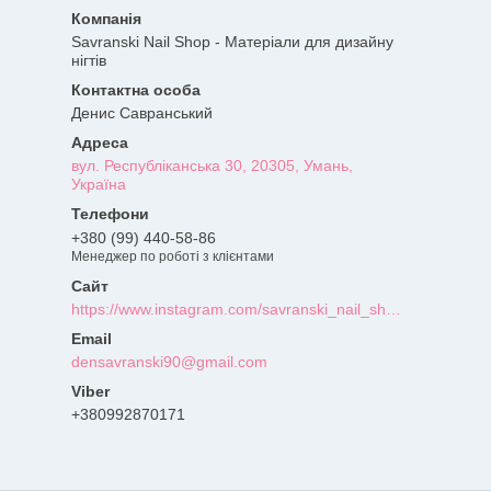
Savranski Nail Shop - Матеріали для дизайну
нігтів
Денис Савранський
вул. Республіканська 30, 20305, Умань,
Україна
+380 (99) 440-58-86
Менеджер по роботі з клієнтами
https://www.instagram.com/savranski_nail_shop/?hl=uk
densavranski90@gmail.com
+380992870171