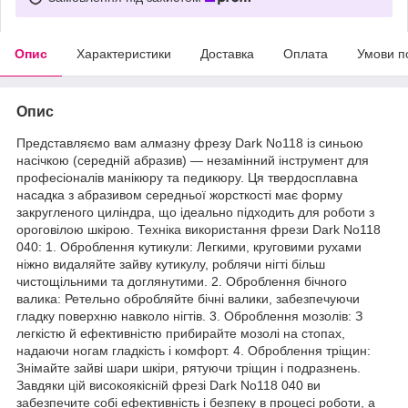
Опис
Характеристики
Доставка
Оплата
Умови п
Опис
Представляємо вам алмазну фрезу Dark No118 із синьою
насічкою (середній абразив) — незамінний інструмент для
професіоналів манікюру та педикюру. Ця твердосплавна
насадка з абразивом середньої жорсткості має форму
закругленого циліндра, що ідеально підходить для роботи з
ороговілою шкірою. Техніка використання фрези Dark No118
040: 1. Оброблення кутикули: Легкими, круговими рухами
ніжно видаляйте зайву кутикулу, роблячи нігті більш
чистощільними та доглянутими. 2. Оброблення бічного
валика: Ретельно обробляйте бічні валики, забезпечуючи
гладку поверхню навколо нігтів. 3. Оброблення мозолів: З
легкістю й ефективністю прибирайте мозолі на стопах,
надаючи ногам гладкість і комфорт. 4. Оброблення тріщин:
Знімайте зайві шари шкіри, рятуючи тріщин і подразнень.
Завдяки цій високоякісній фрезі Dark No118 040 ви
забезпечите собі ефективність і безпеку в процесі роботи, а