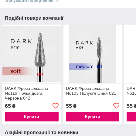
Всі умови повернення
Подібні товари компанії
DARK Фреза алмазна
DARK Фреза алмазна
DAR
No119 Почка довга
No103 Полум'я Синя 021
No10
Червона 042
65
55
55
₴
₴
Купити
Купити
Акційні пропозиції та новинки