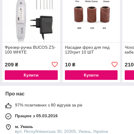
Фрезер-ручка BUCOS ZS-
Насадки фрез для пед
Чохо
100 WHITE
120грит 10 ШТ
кабе
209
10
210
₴
₴
Купити
Купити
Про нас
97% позитивних з 80 відгуків за рік
Працює з 05.03.2016
м. Умань
вул. Республіканська 30, 20305, Умань, Україна