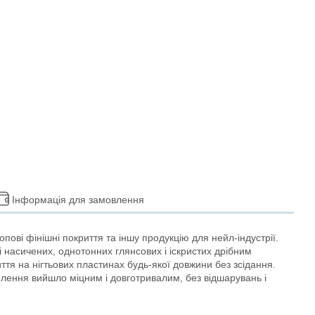
Інформація для замовлення
ові фінішні покриття та іншу продукцію для нейл-індустрії.
і насичених, однотонних глянсових і іскристих дрібним
ття на нігтьових пластинах будь-якої довжини без зсідання.
еплення вийшло міцним і довготривалим, без відшарувань і