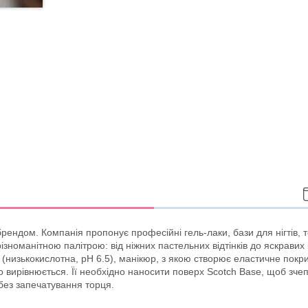
ндом. Компанія пропонує професійні гель-лаки, бази для нігтів, топ
номанітною палітрою: від ніжних пастельних відтінків до яскравих 
(низькокислотна, pH 6.5), манікюр, з якою створює еластичне покри
гко вирівнюється. Її необхідно наносити поверх Scotch Base, щоб зч
 без запечатування торця.