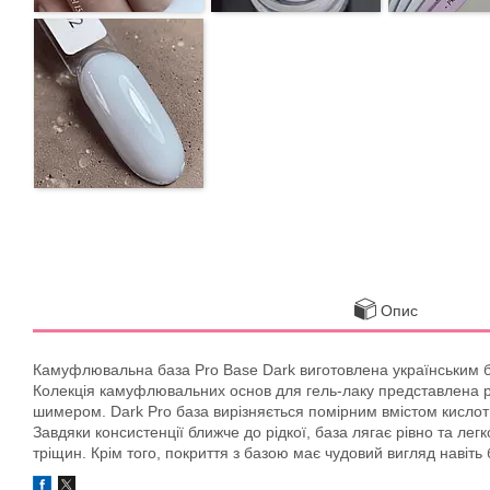
Опис
Камуфлювальна база Pro Base Dark виготовлена українським бре
Колекція камуфлювальних основ для гель-лаку представлена різ
шимером. Dark Pro база вирізняється помірним вмістом кислот 
Завдяки консистенції ближче до рідкої, база лягає рівно та ле
тріщин. Крім того, покриття з базою має чудовий вигляд навіть