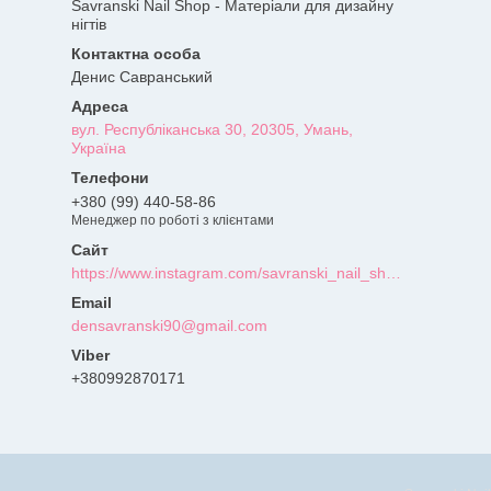
Savranski Nail Shop - Матеріали для дизайну
нігтів
Денис Савранський
вул. Республіканська 30, 20305, Умань,
Україна
+380 (99) 440-58-86
Менеджер по роботі з клієнтами
https://www.instagram.com/savranski_nail_shop/?hl=uk
densavranski90@gmail.com
+380992870171