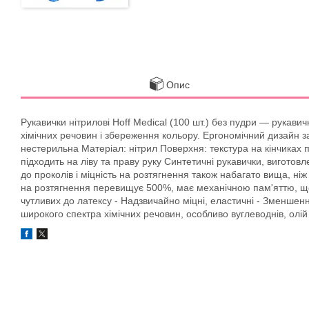
Опис
Рукавички нітрилові Hoff Medical (100 шт.) без пудри — рукавич
хімічних речовин і збереження кольору. Ергономічний дизайн з
нестерильна Матеріал: нітрил Поверхня: текстура на кінчиках 
підходить на ліву та праву руку Синтетичні рукавички, виготовл
до проколів і міцність на розтягнення також набагато вища, ні
на розтягнення перевищує 500%, має механічною пам'яттю, що 
чутливих до латексу - Надзвичайно міцні, еластичні - Зменшен
широкого спектра хімічних речовин, особливо вуглеводнів, олій 