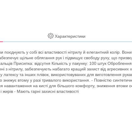
Характеристики
ки поєднують у собі всі властивості нітрилу й елегантний колір. Вон
абезпечує щільне облягання рук і підвищує свободу руху, що призво
пальців Присипка: відсутня Кількість у пакунку: 100 штук Обробленн
ені з нітрилу, забезпечують набагато кращий захист від агресивних х
ж у латексу та інших плівок, використовуваних для виготовлення рук
знижує втому у разі тривалого використання. - Повністю синтетичні
ня навантаження на кисті для більшого комфорту, зниження втоми осо
і жирів - Мають гарні захисні властивості