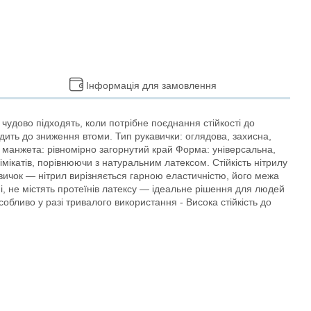
Інформація для замовлення
и чудово підходять, коли потрібне поєднання стійкості до
дить до зниження втоми. Тип рукавички: оглядова, захисна,
я манжета: рівномірно загорнутий край Форма: універсальна,
імікатів, порівнюючи з натуральним латексом. Стійкість нітрилу
авичок — нітрил вирізняється гарною еластичністю, його межа
, не містять протеїнів латексу — ідеальне рішення для людей
бливо у разі тривалого використання - Висока стійкість до