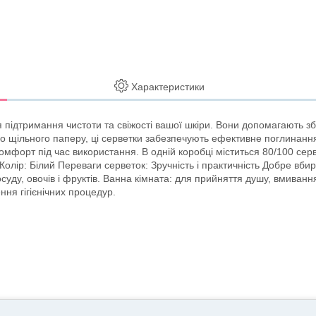
Характеристики
підтримання чистоти та свіжості вашої шкіри. Вони допомагають зб
го щільного паперу, ці серветки забезпечують ефективне поглинання
мфорт під час використання. В одній коробці міститься 80/100 сер
 Колір: Білий Переваги серветок: Зручність і практичність Добре в
посуду, овочів і фруктів. Ванна кімната: для прийняття душу, вмива
ня гігієнічних процедур.