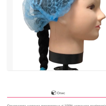
Опис
Одноразова шапочка виготовлена зі 100% нетканого поліпропіл