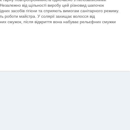
Незалежно від щільності виробу цей різновид шапочок
дних засобів гігієни та сприяють вимогам санітарного режиму.
ть роботи майстра. У солярії захищає волосся від
тних смужок, після відкриття вона набуває рельєфних смужки