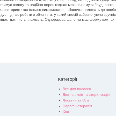
затримує вологу та надійно перешкоджає механічному забрудненню. 
характеристиках їхнього використання. Шапочки належать до необхі
ур під час роботи з обличчям, у такий спосіб забезпечуючи зручніс
лідок, тьмяність і ламкість. Одноразова шапочка має форму компак
Категорії
Все для волосся
Дезінфекція та стерилізація
Лосьєни та Олії
Парафінотерапія
Хна