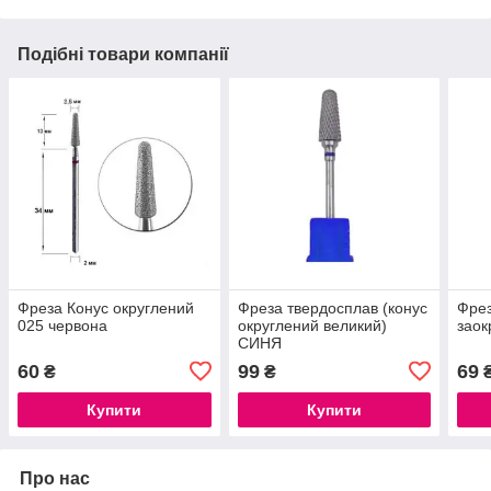
Подібні товари компанії
Фреза Конус округлений
Фреза твердосплав (конус
Фрез
025 червона
округлений великий)
заок
СИНЯ
60
99
69
₴
₴
Купити
Купити
Про нас