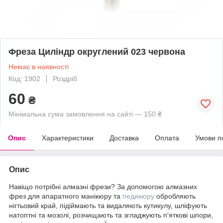
Фреза Циліндр округлений 023 червона
Немає в наявності
Код: 1902
Роздріб
60
₴
Мінімальна сума замовлення на сайті — 150 ₴
Опис
Характеристики
Доставка
Оплата
Умови п
Опис
Навіщо потрібні алмазні фрези? За допомогою алмазних
фрез для апаратного манікюру та
педикюру
обробляють
нігтьовий край, підіймають та видаляють кутикулу, шліфують
натоптні та мозолі, розчищають та згладжують п'яткові шпори,