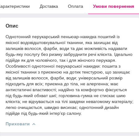
арактеристики
Доставка
Оплата
Умови повернення
Опис
Однотонний перукарський пеньюар-накидка пошитий із
якісної водовідштовхувальної тканини, яка захищає від
залишків волосся, фарби, води та дає можливість надавати
будь-яку послугу без ризику забруднити речі клієнта. Ідеально
підійде як для чоловічого, так і для жіночого перукаря.
Особливості однотонної перукарської накидки: пошита з
якісної тканини з приємною на дотик текстурою, що захищає
від залишків волосся, фарби, води; універсальний розмір
підходить для всіх; приємна до тіла, не алергенна; має
антистатичні властивості; надійно та комфортно фіксується
під будь-який обхват шиї; горловина-гумка не стискає шию
клієнта; не відчувається на тілі завдяки невагомому матеріалу;
легко очищається, швидко висихає; однотонний дизайн
підійде під будь-який інтер'єр салону.
Приховати