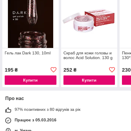
Гель лак Dark 130, 10ml
Скраб для кожи головы и
Пеню
волос Acid Solution. 130 g
130*
195
252
230
₴
₴
Купити
Купити
Про нас
97% позитивних з 80 відгуків за рік
Працює з 05.03.2016
м. Умань