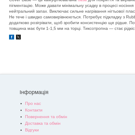
пігментацію. Може давати мінімальну усадку в процесі носіння
нейтральний запах. Виключає сильне нагрівання нігтьової пласт
Не тече і швидко самовирівнюються. Потребує підкладку з Rubb
додатково розігрівати, щоб зробити консистенцію ще рідше. П
товщина має бути 1-1,5 мм на торці. Тиксотропна — стає рідкісн
Інформація
Про нас
Контакти
Повернення та обмін
Доставка та обмін
Відгуки