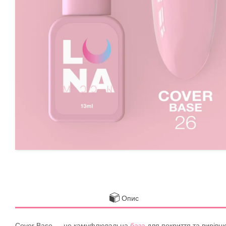
Опис
Cover Base — це камуфлювальна
база
для покриття та вирівню