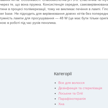
 через те, що вона пружна. Консистенція середня, самовирівнювана
ини в процесі полімеризації, тому не викликає печіння в лампі. Гі
er base. Не підходить для вирівнювання довгих нігтів без попередн
отужність лампи для просушування — 48 W (це має бути тільки ори
ою в роботі під час рухів пензлика.
Категорії
Все для волосся
Дезінфекція та стерилізація
Лосьєни та Олії
Парафінотерапія
Хна