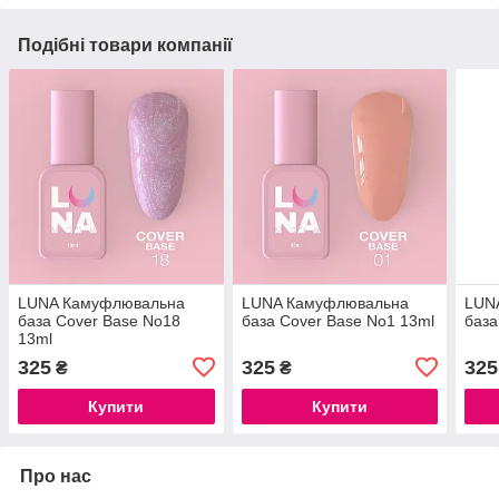
Подібні товари компанії
LUNA Камуфлювальна
LUNA Камуфлювальна
LUN
база Cover Base No18
база Cover Base No1 13ml
база
13ml
325
325
325
₴
₴
Купити
Купити
Про нас