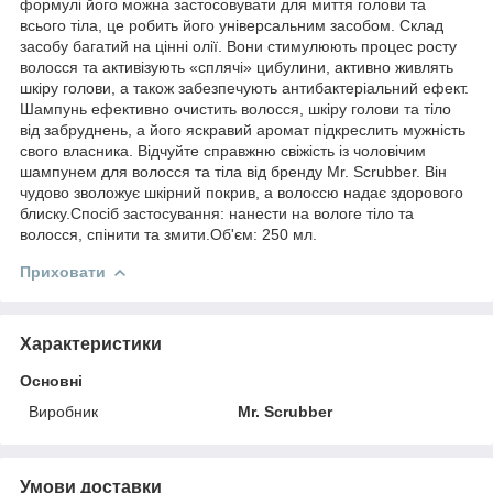
формулі його можна застосовувати для миття голови та
всього тіла, це робить його універсальним засобом. Склад
засобу багатий на цінні олії. Вони стимулюють процес росту
волосся та активізують «сплячі» цибулини, активно живлять
шкіру голови, а також забезпечують антибактеріальний ефект.
Шампунь ефективно очистить волосся, шкіру голови та тіло
від забруднень, а його яскравий аромат підкреслить мужність
свого власника. Відчуйте справжню свіжість із чоловічим
шампунем для волосся та тіла від бренду Mr. Scrubber. Він
чудово зволожує шкірний покрив, а волоссю надає здорового
блиску.Спосіб застосування: нанести на вологе тіло та
волосся, спінити та змити.Об'єм: 250 мл.
Приховати
Характеристики
Основні
Виробник
Mr. Scrubber
Умови доставки