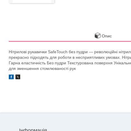
Опис
Нітрилові рукавички SafeTouch без пудри — революційні нітри
прекрасно підходять для роботи в несприятливих умовах. Нітрил
Гарна еластичність Без пудри Текстурована поверхня Унікальн
для зменшення стомлюваності рук
Інформація