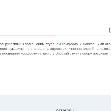
лові рукавички з поліпшеним ступенем комфорту. Є найкращими огля
ові рукавички не становлять загрози виникнення алергії на латекс. 
е поєднання комфорту та захисту Високий ступінь опору розривам і
Категорії